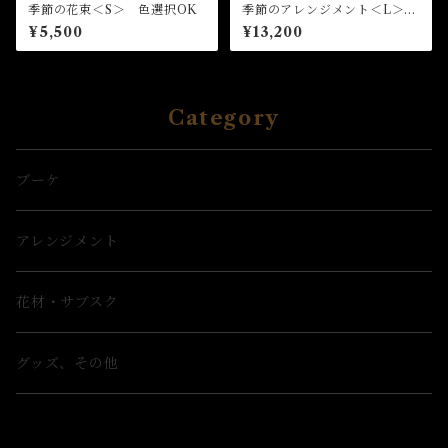
季節の花束＜S＞ 色選択OK
季節のアレンジメント＜L＞
色選択OK
¥5,500
¥13,200
Category
ブーケ
アレンジメント
花材・サブスク
グッズ、その他